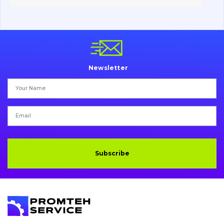
Vacancies
Catalog
Newsletter
Filters and lubricants
Search
Undercarriage
Bolts, nuts and fixing elements
Subscribe
G.E.T
Cutting edges and blades
Bucket and adapters shrouds
написати
зателефонувати
листа
Buffers and pads