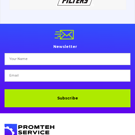
Contacts
Vacancies
Catalog
Newsletter
Filters and lubricants
Search
Undercarriage
Bolts, nuts and fixing elements
G.E.T
Subscribe
Cutting edges and blades
Bucket and adapters shrouds
написати
зателефонувати
листа