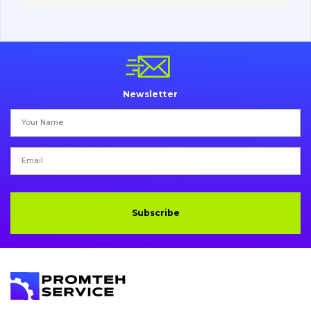
Vacancies
Catalog
Newsletter
Filters and lubricants
Search
Undercarriage
Bolts, nuts and fixing elements
Subscribe
G.E.T
Cutting edges and blades
Bucket and adapters shrouds
написати
зателефонувати
листа
Buffers and pads