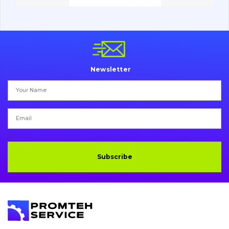
Vacancies
Catalog
Newsletter
Filters and lubricants
Search
Undercarriage
Bolts, nuts and fixing elements
Subscribe
G.E.T
Cutting edges and blades
Bucket and adapters shrouds
написати
зателефонувати
листа
Buffers and pads