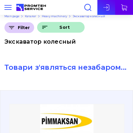
Eng
Main page
Каталог
Heavy machinery
Экскаватор колесный
Sort
Filter
Экскаватор колесный
Товари з'являться незабаром...
About Us
Contacts