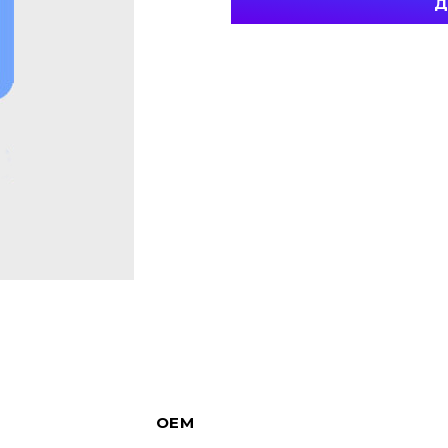
Д
OEM