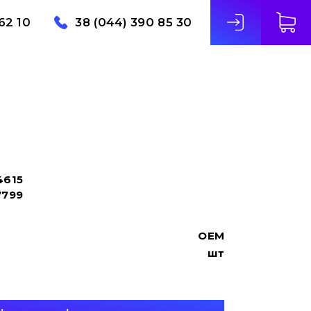
62 10
38 (044) 390 85 30
4615
7799
OEM
шт