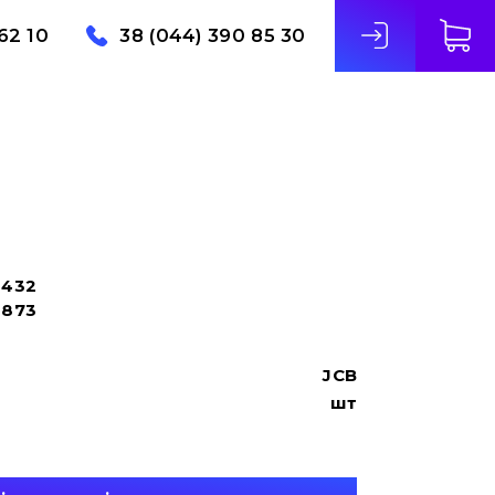
62 10
38 (044) 390 85 30
2432
4873
JCB
шт