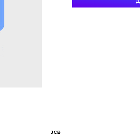
Д
JCB