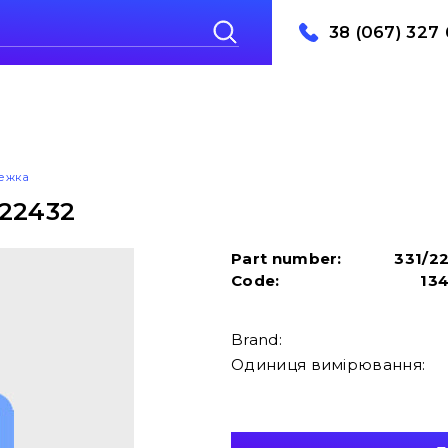
38 (067) 327 
лежка
/22432
Part number:
331/2
Code:
13
Brand:
Одиниця вимірювання: