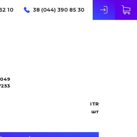
62 10
38 (044) 390 85 30
3049
7253
ITR
шт