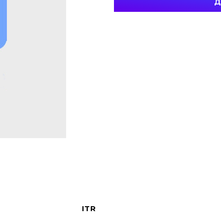
Д
ITR