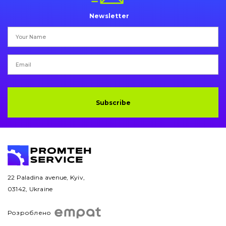
Newsletter
Engine
Hydraulics
Transmission
Chassis frame and bodyshell
Subscribe
Buckets
Attachments
Drilling equipment
22 Paladina avenue, Kyiv,
Road milling machines
03142, Ukraine
Electrical system
Розроблено