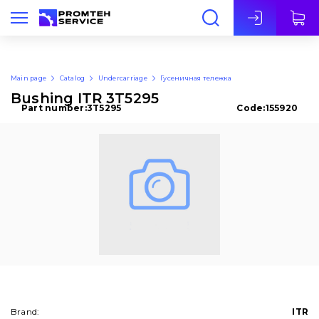
Eng
Main page
Catalog
Undercarriage
Гусеничная тележка
Bushing ITR 3T5295
Part number:
3T5295
Code:
155920
Brand:
ITR