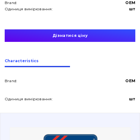
Brand:
OEM
Одиниця вимірювання:
шт
Дізнатися ціну
About Us
Сharacteristics
Contacts
Brand:
OEM
Vacancies
Одиниця вимірювання:
шт
Catalog
Filters and lubricants
Search