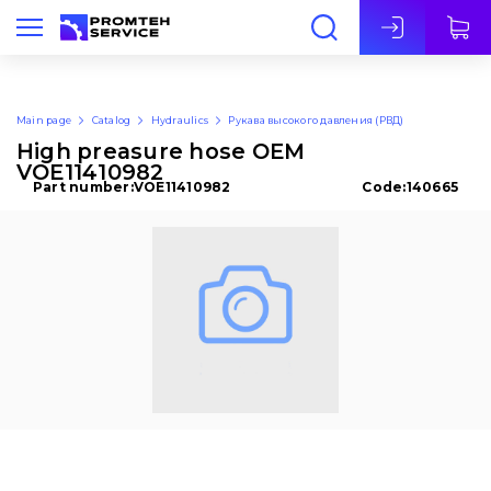
Eng
Main page
Catalog
Hydraulics
Рукава высокого давления (РВД)
High preasure hose OEM
VOE11410982
Part number:
VOE11410982
Code:
140665