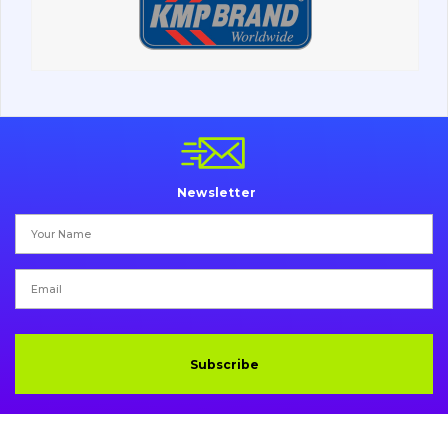
Undercarriage
Bolts, nuts and fixing elements
G.E.T
Cutting edges and blades
Newsletter
Bucket and adapters shrouds
написати
зателефонувати
листа
Buffers and pads
Pins and bushings
Engine
Subscribe
Hydraulics
Transmission