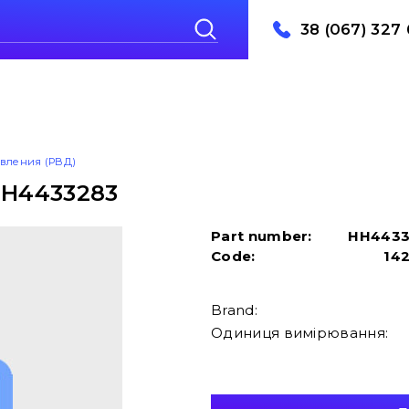
38 (067) 327 
авления (РВД)
HH4433283
Part number:
HH4433
Code:
14
Brand:
Одиниця вимірювання: