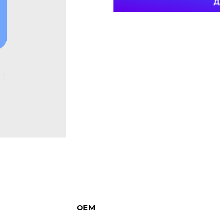
Д
OEM