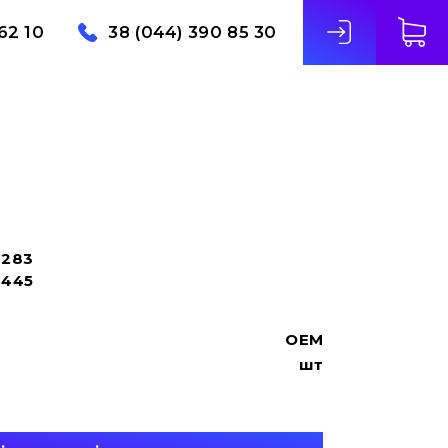
62 10
38 (044) 390 85 30
283
2445
OEM
шт