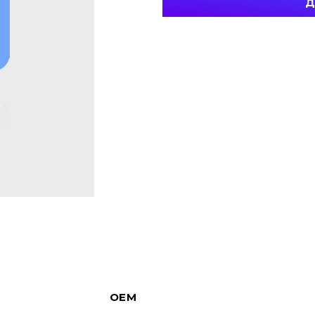
Д
OEM