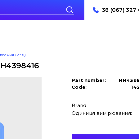
38 (067) 327 
авления (РВД)
HH4398416
Part number:
HH439
Code:
14
Brand:
Одиниця вимірювання: