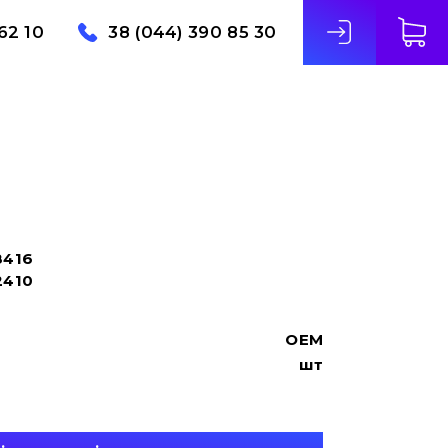
62 10
38 (044) 390 85 30
8416
2410
OEM
шт