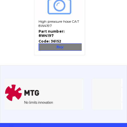
Vacancies
High preasure hose CAT
Catalog
8W4197
Part number:
8W4197
Filters and lubricants
Code:
36152
Search
Buy
Undercarriage
Bolts, nuts and fixing elements
G.E.T
Cutting edges and blades
Bucket and adapters shrouds
написати
зателефонувати
листа
Buffers and pads