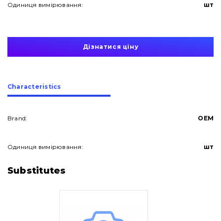
Одиниця вимірювання:
шт
Дізнатися ціну
Сharacteristics
Brand:
OEM
Одиниця вимірювання:
шт
About Us
Substitutes
Contacts