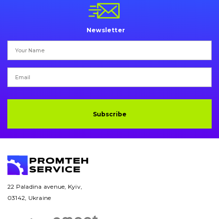
Pins and bushings
Engine
Newsletter
Hydraulics
Transmission
Chassis frame and bodyshell
Subscribe
Buckets
Attachments
Drilling equipment
Road milling machines
22 Paladina avenue, Kyiv,
03142, Ukraine
Electrical system