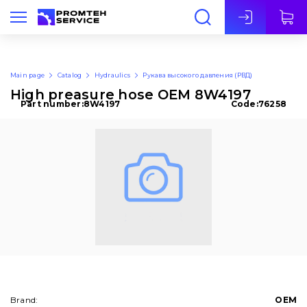
Eng
Main page
Catalog
Hydraulics
Рукава высокого давления (РВД)
High preasure hose OEM 8W4197
Part number:
8W4197
Code:
76258
Brand:
OEM