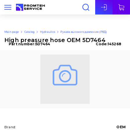
Eng
Main page
Catalog
Hydraulics
Рукава высокого давления (РВД)
High preasure hose OEM 5D7464
Part number:
5D7464
Code:
145268
Brand:
OEM