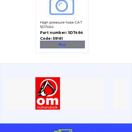
Vacancies
High preasure hose CAT
Catalog
5D7464
Part number:
5D7464
Filters and lubricants
Code:
59161
Search
Buy
Undercarriage
Bolts, nuts and fixing elements
G.E.T
Cutting edges and blades
Bucket and adapters shrouds
написати
зателефонувати
листа
Buffers and pads