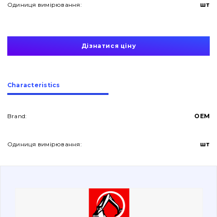
Одиниця вимірювання:
шт
Дізнатися ціну
About Us
Сharacteristics
Contacts
Brand:
OEM
Одиниця вимірювання:
шт
Vacancies
Catalog
Filters and lubricants
Search