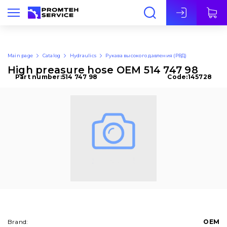
Eng
Main page
Catalog
Hydraulics
Рукава высокого давления (РВД)
High preasure hose OEM 514 747 98
Part number:
514 747 98
Code:
145728
Brand:
OEM