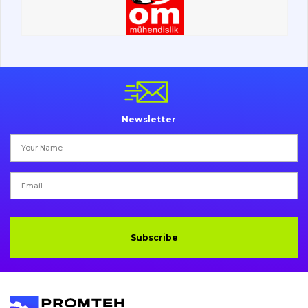
Undercarriage
Bolts, nuts and fixing elements
G.E.T
Cutting edges and blades
Newsletter
Bucket and adapters shrouds
написати
зателефонувати
листа
Buffers and pads
Pins and bushings
Engine
Subscribe
Hydraulics
Transmission