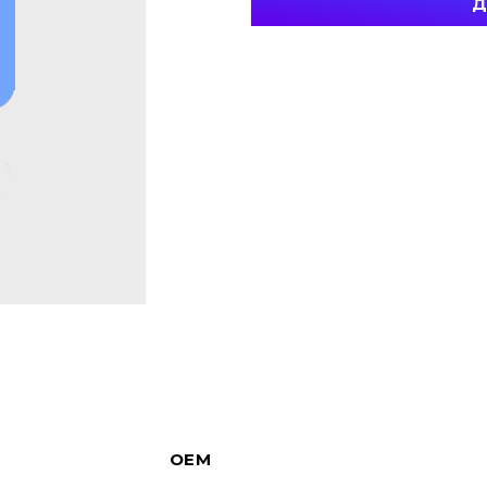
Д
OEM