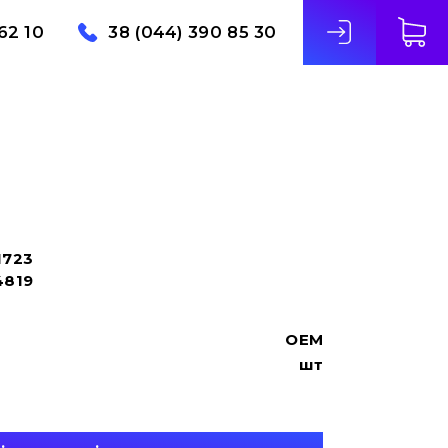
62 10
38 (044) 390 85 30
1723
4819
OEM
шт