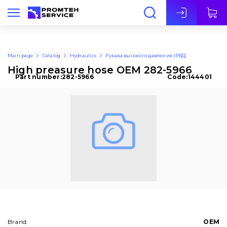
Eng
Main page
Catalog
Hydraulics
Рукава высокого давления (РВД)
High preasure hose OEM 282-5966
Part number:
282-5966
Code:
144401
Brand:
OEM