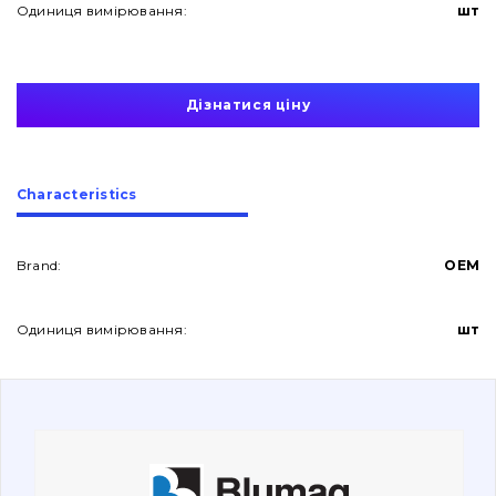
Одиниця вимірювання:
шт
Дізнатися ціну
About Us
Сharacteristics
Contacts
Brand:
OEM
Одиниця вимірювання:
шт
Vacancies
Catalog
Filters and lubricants
Search