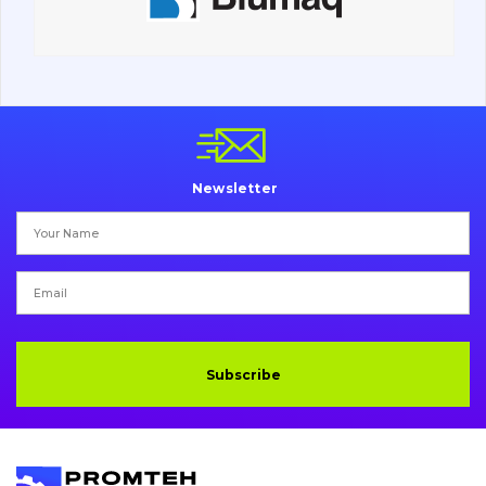
Undercarriage
Bolts, nuts and fixing elements
G.E.T
Cutting edges and blades
Newsletter
Bucket and adapters shrouds
написати
зателефонувати
листа
Buffers and pads
Pins and bushings
Engine
Subscribe
Hydraulics
Transmission