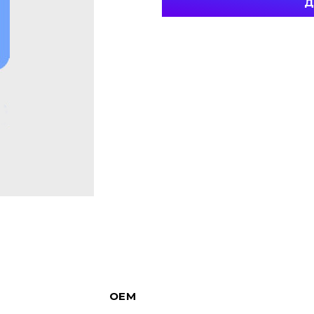
Д
OEM