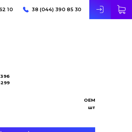
62 10
38 (044) 390 85 30
3396
4299
OEM
шт