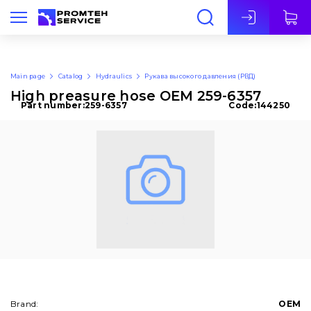
Eng
Main page
Catalog
Hydraulics
Рукава высокого давления (РВД)
High preasure hose OEM 259-6357
Part number:
259-6357
Code:
144250
Brand:
OEM