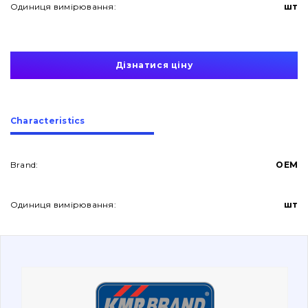
Одиниця вимірювання:
шт
Дізнатися ціну
About Us
Сharacteristics
Contacts
Brand:
OEM
Одиниця вимірювання:
шт
Vacancies
Catalog
Filters and lubricants
Search