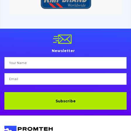
Undercarriage
Bolts, nuts and fixing elements
G.E.T
Cutting edges and blades
Newsletter
Bucket and adapters shrouds
написати
зателефонувати
листа
Buffers and pads
Pins and bushings
Engine
Subscribe
Hydraulics
Transmission