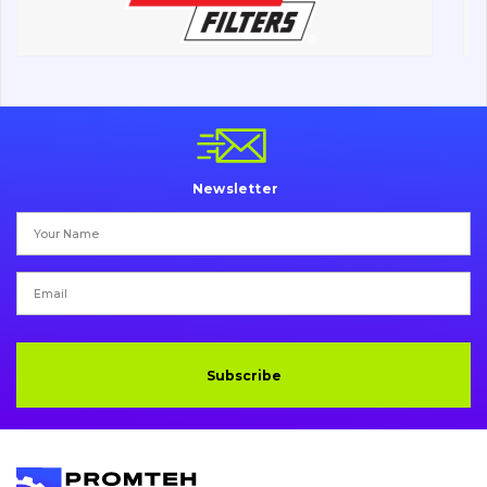
Undercarriage
Bolts, nuts and fixing elements
G.E.T
Cutting edges and blades
Newsletter
Bucket and adapters shrouds
написати
зателефонувати
листа
Buffers and pads
Pins and bushings
Engine
Subscribe
Hydraulics
Transmission