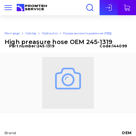
Eng
Main page
Catalog
Hydraulics
Рукава высокого давления (РВД)
High preasure hose OEM 245-1319
Part number:
245-1319
Code:
144099
Brand:
OEM