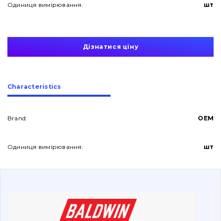
Одиниця вимірювання:
шт
Дізнатися ціну
About Us
Сharacteristics
Contacts
Brand:
OEM
Одиниця вимірювання:
шт
Vacancies
Catalog
Filters and lubricants
Search