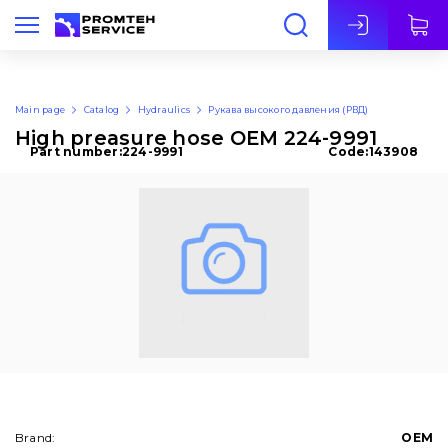
Eng
Main page
Catalog
Hydraulics
Рукава высокого давления (РВД)
High preasure hose OEM 224-9991
Part number:
224-9991
Code:
143908
Brand:
OEM