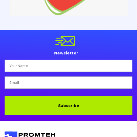
Undercarriage
Bolts, nuts and fixing elements
G.E.T
Cutting edges and blades
Newsletter
Bucket and adapters shrouds
написати
зателефонувати
листа
Buffers and pads
Pins and bushings
Engine
Subscribe
Hydraulics
Transmission