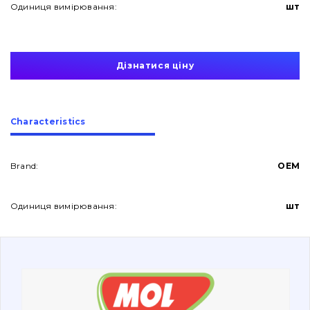
Одиниця вимірювання:
шт
Дізнатися ціну
About Us
Сharacteristics
Contacts
Brand:
OEM
Одиниця вимірювання:
шт
Vacancies
Catalog
Filters and lubricants
Search