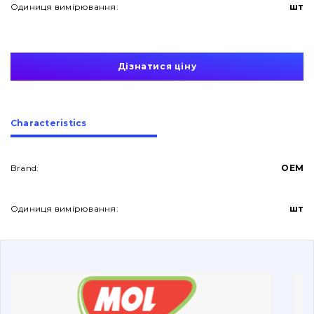
Одиниця вимірювання:
шт
Дізнатися ціну
About Us
Сharacteristics
Contacts
Brand:
OEM
Одиниця вимірювання:
шт
Vacancies
Catalog
Filters and lubricants
Search