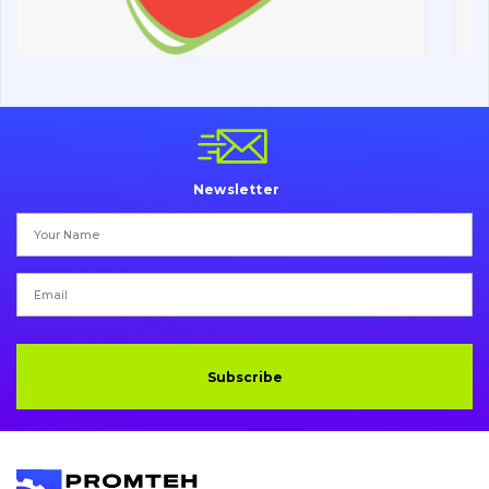
Undercarriage
Bolts, nuts and fixing elements
G.E.T
Cutting edges and blades
Newsletter
Bucket and adapters shrouds
написати
зателефонувати
листа
Buffers and pads
Pins and bushings
Engine
Subscribe
Hydraulics
Transmission