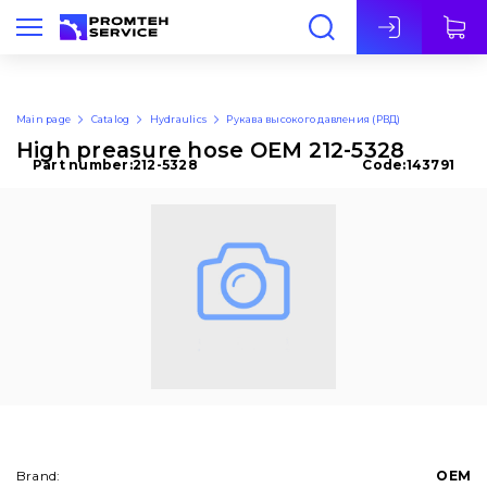
Eng
Main page
Catalog
Hydraulics
Рукава высокого давления (РВД)
High preasure hose OEM 212-5328
Part number:
212-5328
Code:
143791
Brand:
OEM