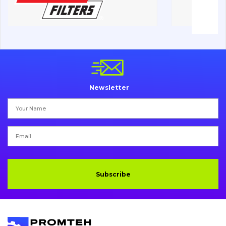
Undercarriage
Bolts, nuts and fixing elements
G.E.T
Cutting edges and blades
Newsletter
Bucket and adapters shrouds
написати
зателефонувати
листа
Buffers and pads
Pins and bushings
Engine
Subscribe
Hydraulics
Transmission