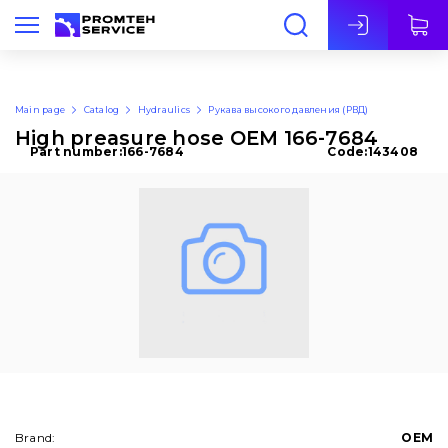
Eng
Main page
Catalog
Hydraulics
Рукава высокого давления (РВД)
High preasure hose OEM 166-7684
Part number:
166-7684
Code:
143408
Brand:
OEM