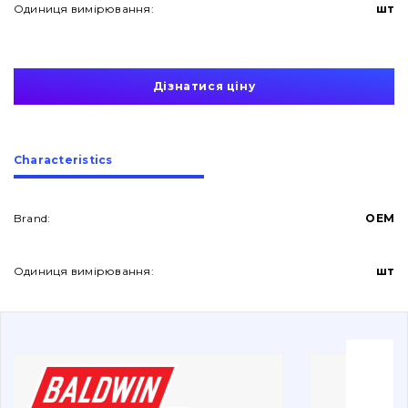
Одиниця вимірювання:
шт
Дізнатися ціну
About Us
Сharacteristics
Contacts
Brand:
OEM
Одиниця вимірювання:
шт
Vacancies
Catalog
Filters and lubricants
Search