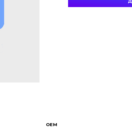
Д
OEM