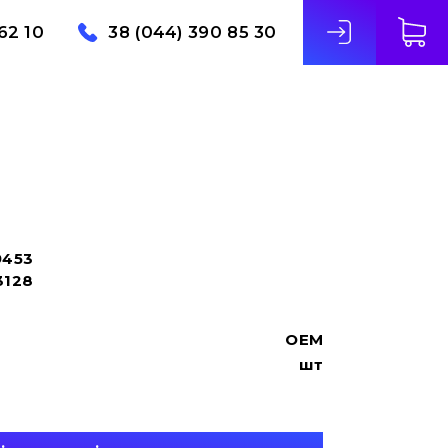
62 10
38 (044) 390 85 30
9453
3128
OEM
шт