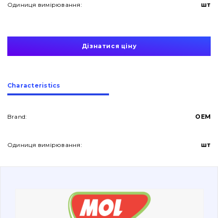
Одиниця вимірювання:
шт
Дізнатися ціну
About Us
Сharacteristics
Contacts
Brand:
OEM
Одиниця вимірювання:
шт
Vacancies
Catalog
Filters and lubricants
Search