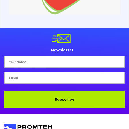
Undercarriage
Bolts, nuts and fixing elements
G.E.T
Cutting edges and blades
Newsletter
Bucket and adapters shrouds
написати
зателефонувати
листа
Buffers and pads
Pins and bushings
Engine
Subscribe
Hydraulics
Transmission