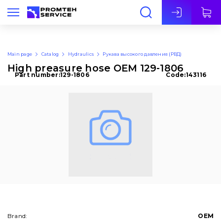
Eng
Main page
Catalog
Hydraulics
Рукава высокого давления (РВД)
High preasure hose OEM 129-1806
Part number:
129-1806
Code:
143116
Brand:
OEM