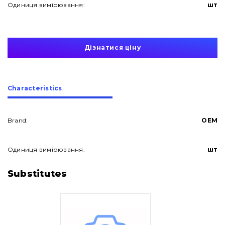
Одиниця вимірювання:
шт
Дізнатися ціну
Сharacteristics
Brand:
OEM
Одиниця вимірювання:
шт
About Us
Substitutes
Contacts