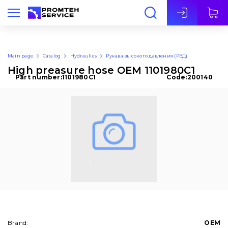
Eng
Main page
Catalog
Hydraulics
Рукава высокого давления (РВД)
High preasure hose OEM 1101980C1
Part number:
1101980C1
Code:
200140
Brand:
OEM