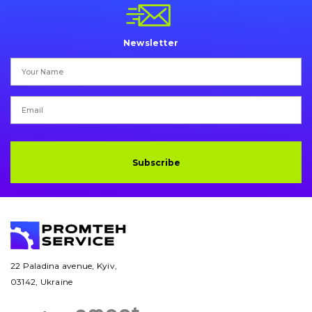
Pins and bushings
Engine
Newsletter
Hydraulics
Transmission
Chassis frame and bodyshell
Subscribe
Buckets
Attachments
Drilling equipment
Road milling machines
22 Paladina avenue, Kyiv,
03142, Ukraine
Electrical system