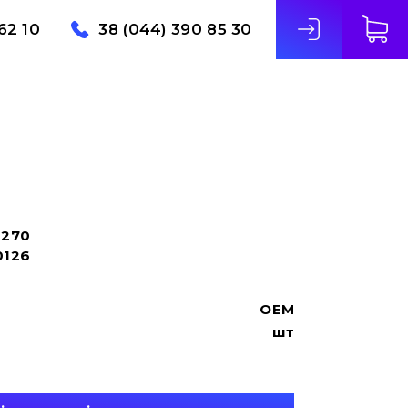
62 10
38 (044) 390 85 30
2270
0126
OEM
шт