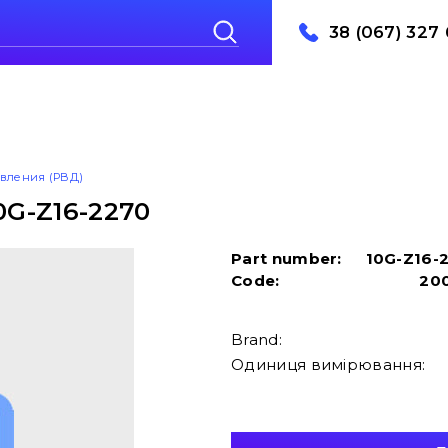
38 (067) 327 
авления (РВД)
0G-Z16-2270
Part number:
10G-Z16-
Code:
20
Brand:
Одиниця вимірювання: