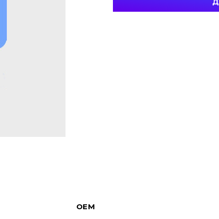
Д
OEM