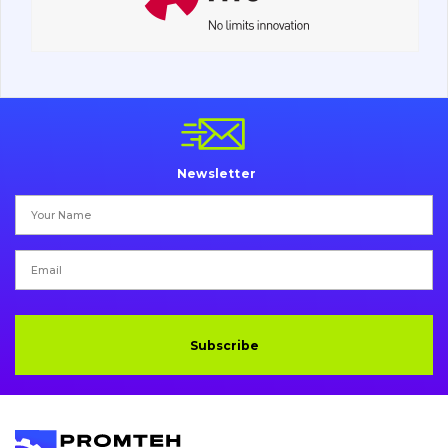
Undercarriage
Bolts, nuts and fixing elements
G.E.T
Cutting edges and blades
Newsletter
Bucket and adapters shrouds
написати
зателефонувати
листа
Buffers and pads
Pins and bushings
Engine
Subscribe
Hydraulics
Transmission