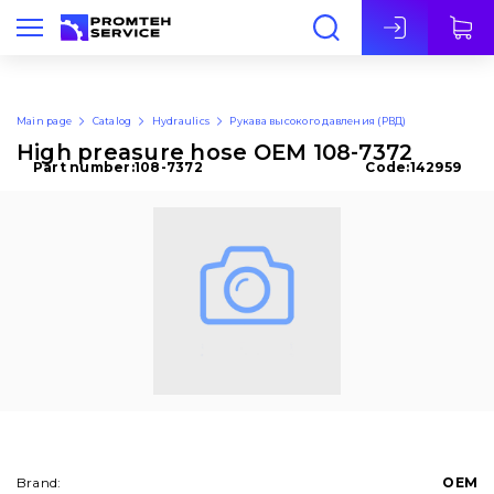
Eng
Main page
Catalog
Hydraulics
Рукава высокого давления (РВД)
High preasure hose OEM 108-7372
Part number:
108-7372
Code:
142959
Brand:
OEM