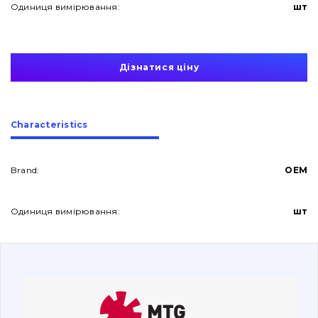
Одиниця вимірювання:
шт
Дізнатися ціну
About Us
Сharacteristics
Contacts
Brand:
OEM
Одиниця вимірювання:
шт
Vacancies
Catalog
Filters and lubricants
Search