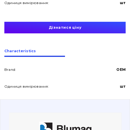
Одиниця вимірювання:
шт
Дізнатися ціну
About Us
Сharacteristics
Contacts
Brand:
OEM
Одиниця вимірювання:
шт
Vacancies
Catalog
Filters and lubricants
Search