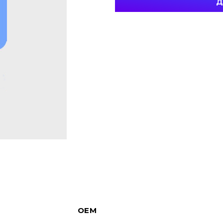
Д
OEM