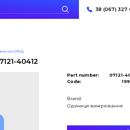
38 (067) 327 
авления (РВД)
7121-40412
Part number:
07121-4
Code:
19
Brand:
Одиниця вимірювання: