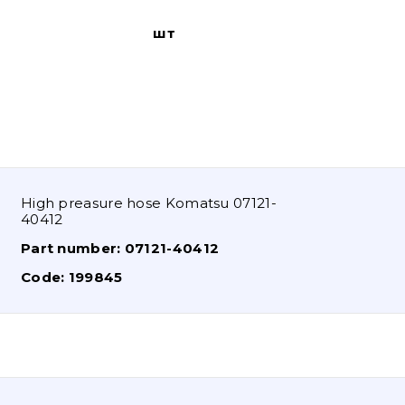
шт
High preasure hose Komatsu 07121-
40412
Part number:
07121-40412
Code:
199845