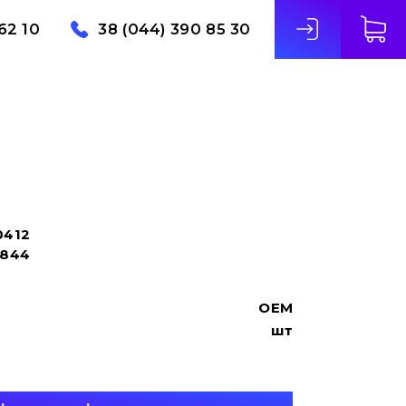
62 10
38 (044) 390 85 30
0412
9844
OEM
шт