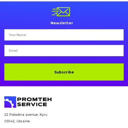
Pins and bushings
Engine
Newsletter
Hydraulics
Transmission
Chassis frame and bodyshell
Buckets
Subscribe
Attachments
Drilling equipment
Road milling machines
22 Paladina avenue, Kyiv,
03142, Ukraine
Electrical system