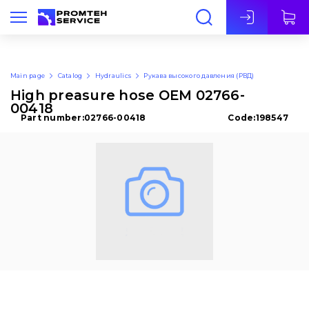
Eng
Main page
Catalog
Hydraulics
Рукава высокого давления (РВД)
High preasure hose OEM 02766-
00418
Part number:
02766-00418
Code:
198547