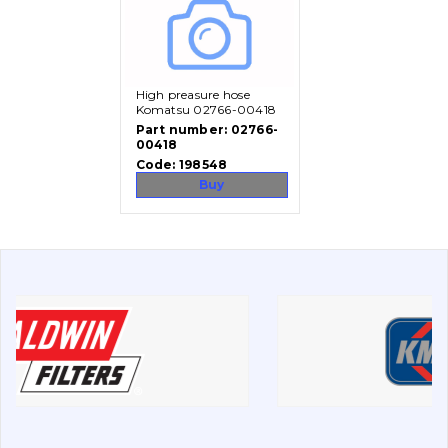
Vacancies
High preasure hose
Catalog
Komatsu 02766-00418
Part number:
02766-
Filters and lubricants
00418
Code:
198548
Search
Buy
Undercarriage
Bolts, nuts and fixing elements
G.E.T
Cutting edges and blades
Bucket and adapters shrouds
написати
зателефонувати
листа
Buffers and pads