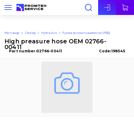
Eng
Main page
Catalog
Hydraulics
Рукава высокого давления (РВД)
High preasure hose OEM 02766-
00411
Part number:
02766-00411
Code:
198545