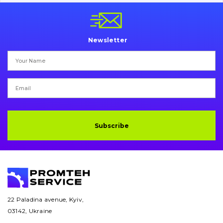
Pins and bushings
Engine
Newsletter
Hydraulics
Transmission
Chassis frame and bodyshell
Buckets
Subscribe
Attachments
Drilling equipment
Road milling machines
22 Paladina avenue, Kyiv,
03142, Ukraine
Electrical system