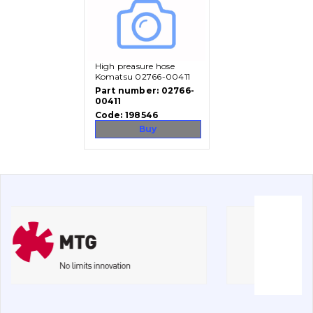
Vacancies
High preasure hose
Catalog
Komatsu 02766-00411
Part number:
02766-
Filters and lubricants
00411
Code:
198546
Search
Buy
Undercarriage
Bolts, nuts and fixing elements
G.E.T
Cutting edges and blades
Bucket and adapters shrouds
написати
зателефонувати
листа
Buffers and pads