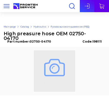
Eng
Main page
Catalog
Hydraulics
Рукава высокого давления (РВД)
High preasure hose OEM 02750-
04170
Part number:
02750-04170
Code:
198111