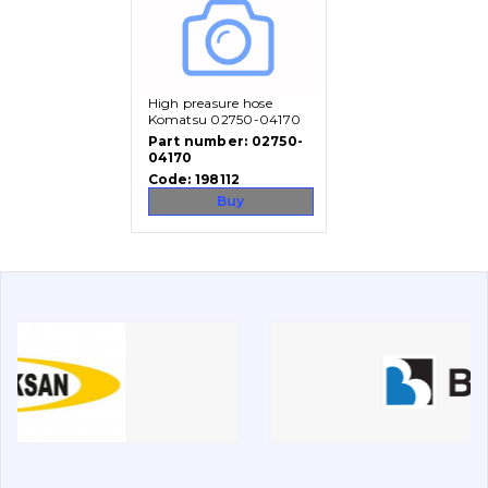
Vacancies
High preasure hose
Catalog
Komatsu 02750-04170
Part number:
02750-
Filters and lubricants
04170
Code:
198112
Search
Buy
Undercarriage
Bolts, nuts and fixing elements
G.E.T
Cutting edges and blades
Bucket and adapters shrouds
написати
зателефонувати
листа
Buffers and pads