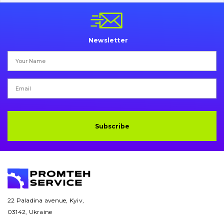
Pins and bushings
Engine
Newsletter
Hydraulics
Transmission
Chassis frame and bodyshell
Buckets
Subscribe
Attachments
Drilling equipment
Road milling machines
22 Paladina avenue, Kyiv,
03142, Ukraine
Electrical system