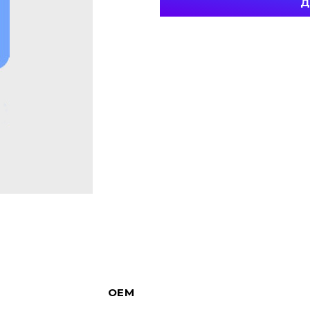
Д
OEM