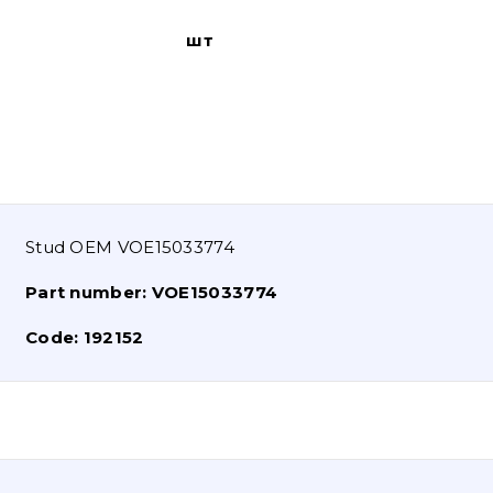
шт
Stud OEM VOE15033774
Part number:
VOE15033774
Code:
192152