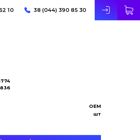
62 10
38 (044) 390 85 30
3774
7836
OEM
шт