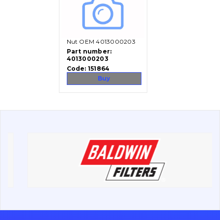
Vacancies
Nut OEM 4013000203
Catalog
Part number:
4013000203
Filters and lubricants
Code:
151864
Search
Buy
Undercarriage
Bolts, nuts and fixing elements
G.E.T
Cutting edges and blades
Bucket and adapters shrouds
написати
зателефонувати
листа
Buffers and pads