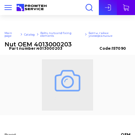
Eng
Main
Bolts, nuts and fixing
Болты, гайки
Catalog
page
elements
универсальные
Nut OEM 4013000203
Part number:
4013000203
Code:
157090
Brand:
OEM