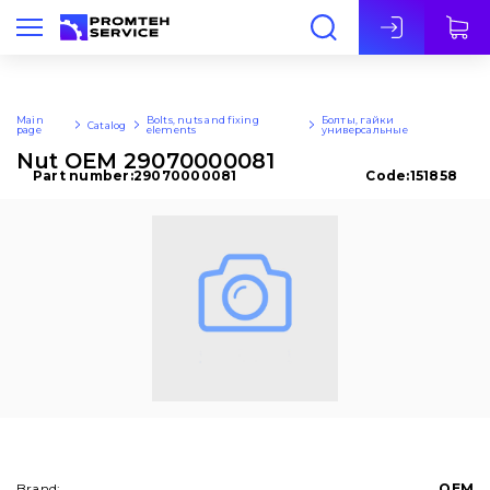
Eng
Main
Bolts, nuts and fixing
Болты, гайки
Catalog
page
elements
универсальные
Nut OEM 29070000081
Part number:
29070000081
Code:
151858
Brand:
OEM