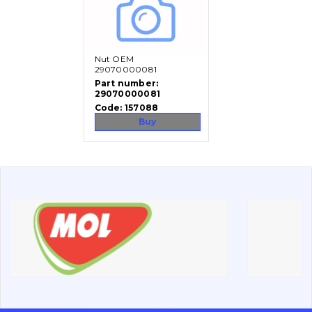
Vacancies
Nut OEM
Catalog
29070000081
Part number:
29070000081
Filters and lubricants
Code:
157088
Search
Buy
Undercarriage
Bolts, nuts and fixing elements
G.E.T
Cutting edges and blades
Bucket and adapters shrouds
написати
зателефонувати
листа
Buffers and pads