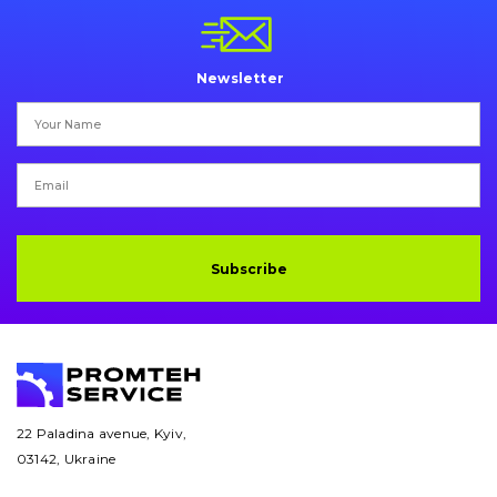
Pins and bushings
Engine
Newsletter
Hydraulics
Transmission
Chassis frame and bodyshell
Buckets
Subscribe
Attachments
Drilling equipment
Road milling machines
22 Paladina avenue, Kyiv,
03142, Ukraine
Electrical system