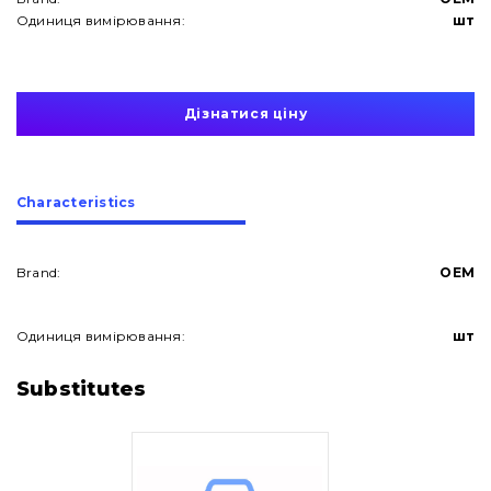
Одиниця вимірювання:
шт
Дізнатися ціну
Сharacteristics
Brand:
OEM
Одиниця вимірювання:
шт
About Us
Substitutes
Contacts