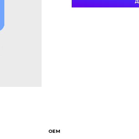
Д
OEM