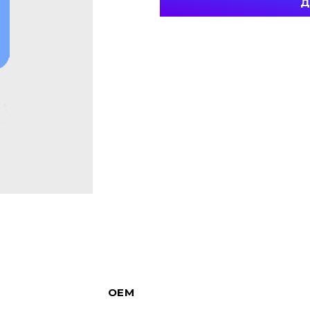
Д
OEM