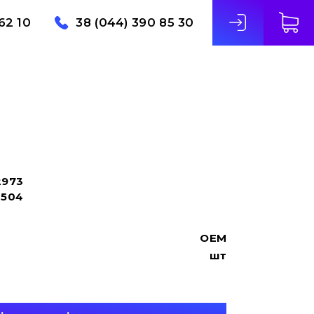
62 10
38 (044) 390 85 30
2973
0504
OEM
шт