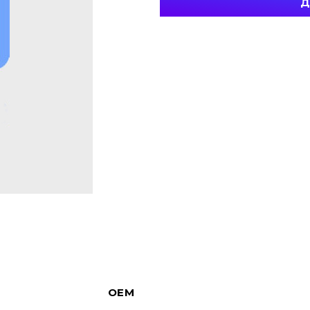
Д
OEM