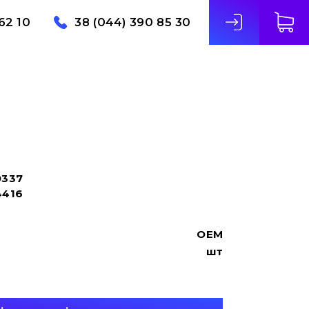
62 10
38 (044) 390 85 30
9337
4416
OEM
шт