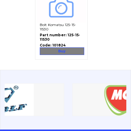
Vacancies
Bolt Komatsu 125-15-
Catalog
11530
Part number:
125-15-
11530
Filters and lubricants
Code:
101824
Search
Buy
Undercarriage
Bolts, nuts and fixing elements
G.E.T
Cutting edges and blades
Bucket and adapters shrouds
написати
зателефонувати
листа
Buffers and pads