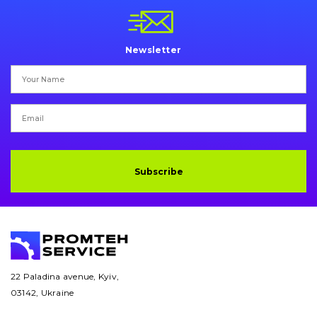
Pins and bushings
Engine
Newsletter
Hydraulics
Transmission
Chassis frame and bodyshell
Buckets
Subscribe
Attachments
Drilling equipment
Road milling machines
22 Paladina avenue, Kyiv,
03142, Ukraine
Electrical system