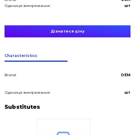
Одиниця вимірювання:
шт
Дізнатися ціну
Сharacteristics
Brand:
OEM
Одиниця вимірювання:
шт
About Us
Substitutes
Contacts