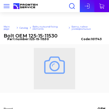
Eng
Main
Bolts, nuts and fixing
Болты, гайки
Catalog
page
elements
универсальные
Bolt OEM 125-15-11530
Part number:
125-15-11530
Code:
101743
Brand:
OEM