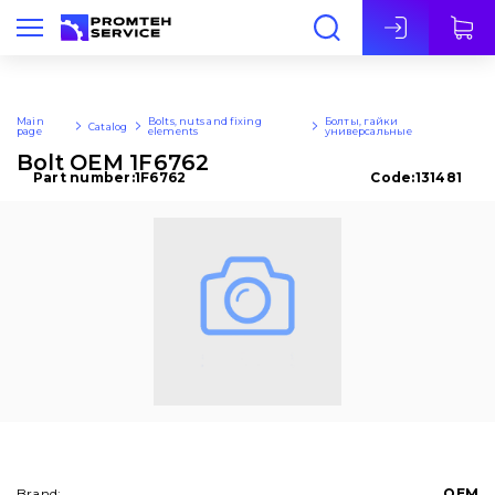
Eng
Main
Bolts, nuts and fixing
Болты, гайки
Catalog
page
elements
универсальные
Bolt OEM 1F6762
Part number:
1F6762
Code:
131481
Brand:
OEM