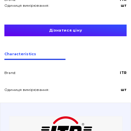
Одиниця вимірювання:
шт
Дізнатися ціну
About Us
Сharacteristics
Contacts
Brand:
ITR
Vacancies
Одиниця вимірювання:
шт
Catalog
Filters and lubricants
Search