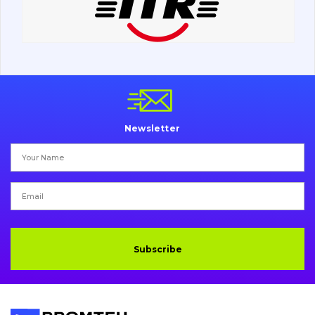
Undercarriage
Bolts, nuts and fixing elements
G.E.T
Cutting edges and blades
Newsletter
Bucket and adapters shrouds
написати
зателефонувати
листа
Buffers and pads
Pins and bushings
Engine
Subscribe
Hydraulics
Transmission