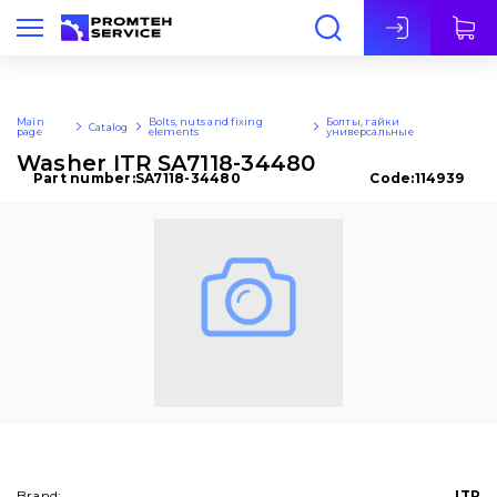
Eng
Main
Bolts, nuts and fixing
Болты, гайки
Catalog
page
elements
универсальные
Washer ITR SA7118-34480
Part number:
SA7118-34480
Code:
114939
Brand:
ITR