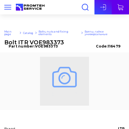
Eng
Main
Bolts, nuts and fixing
Болты, гайки
Catalog
page
elements
универсальные
Bolt ITR VOE983373
Part number:
VOE983373
Code:
116479
Brand:
ITR