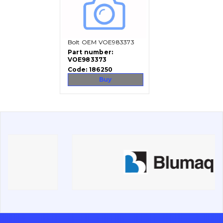
Vacancies
Bolt OEM VOE983373
Catalog
Part number:
VOE983373
Filters and lubricants
Code:
186250
Search
Buy
Undercarriage
Bolts, nuts and fixing elements
G.E.T
Cutting edges and blades
Bucket and adapters shrouds
написати
зателефонувати
листа
Buffers and pads