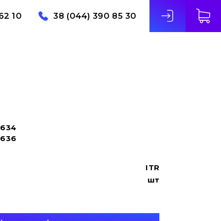
62 10
38 (044) 390 85 30
4634
5636
ITR
шт