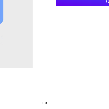
Д
ITR