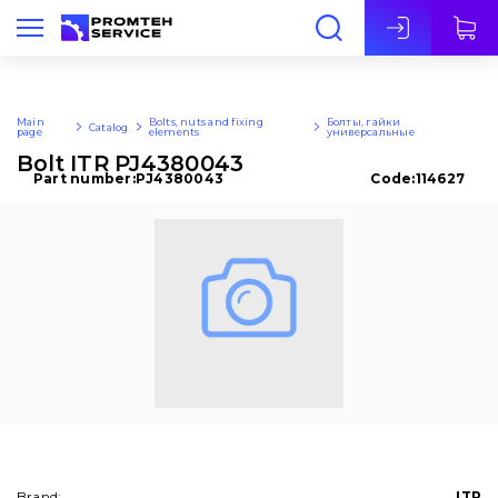
Eng
Main
Bolts, nuts and fixing
Болты, гайки
Catalog
page
elements
универсальные
Bolt ITR PJ4380043
Part number:
PJ4380043
Code:
114627
Brand:
ITR