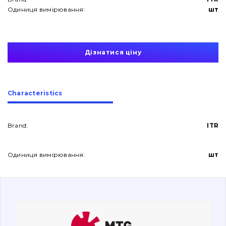
Одиниця вимірювання:
шт
Дізнатися ціну
About Us
Сharacteristics
Contacts
Brand:
ITR
Vacancies
Одиниця вимірювання:
шт
Catalog
Filters and lubricants
Search