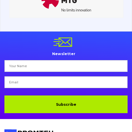
Undercarriage
Bolts, nuts and fixing elements
G.E.T
Cutting edges and blades
Newsletter
Bucket and adapters shrouds
написати
зателефонувати
листа
Buffers and pads
Pins and bushings
Engine
Subscribe
Hydraulics
Transmission