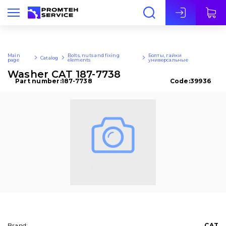
Eng
Main
Bolts, nuts and fixing
Болты, гайки
Catalog
page
elements
универсальные
Washer CAT 187-7738
Part number:
187-7738
Code:
39936
Brand:
CAT