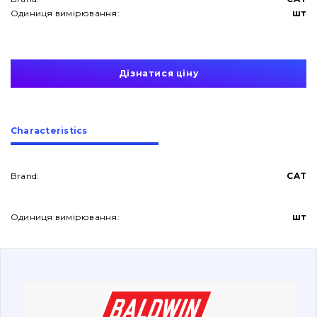
Одиниця вимірювання:
шт
Дізнатися ціну
About Us
Сharacteristics
Contacts
Brand:
CAT
Vacancies
Одиниця вимірювання:
шт
Catalog
Filters and lubricants
Search