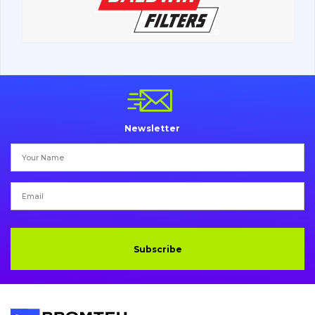
Undercarriage
Bolts, nuts and fixing elements
G.E.T
Cutting edges and blades
Newsletter
Bucket and adapters shrouds
написати
зателефонувати
листа
Buffers and pads
Pins and bushings
Engine
Subscribe
Hydraulics
Transmission