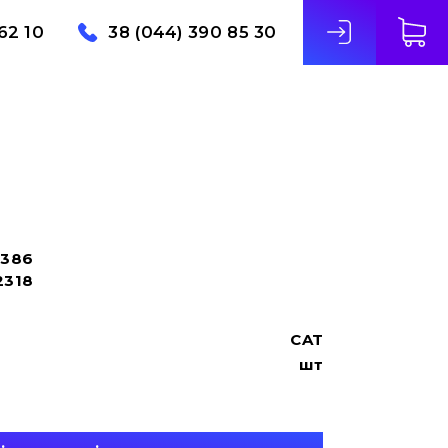
62 10
38 (044) 390 85 30
386
2318
CAT
шт