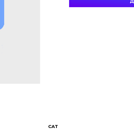
Д
CAT