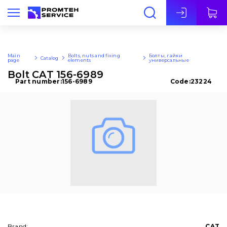
Eng
Main
Bolts, nuts and fixing
Болты, гайки
Catalog
page
elements
универсальные
Bolt CAT 156-6989
Part number:
156-6989
Code:
23224
Brand:
CAT