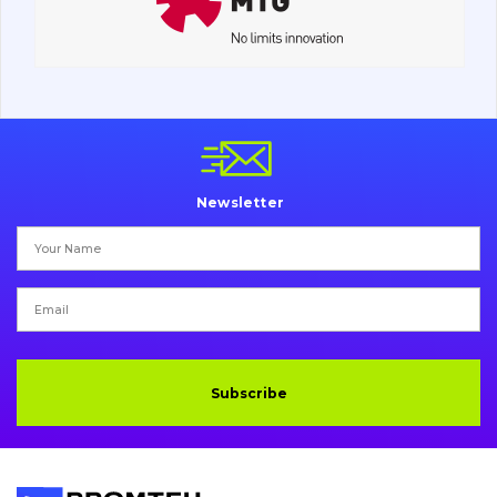
Undercarriage
Bolts, nuts and fixing elements
G.E.T
Cutting edges and blades
Newsletter
Bucket and adapters shrouds
написати
зателефонувати
листа
Buffers and pads
Pins and bushings
Engine
Subscribe
Hydraulics
Transmission