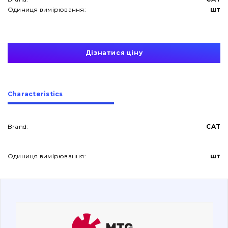
Одиниця вимірювання:
шт
Дізнатися ціну
About Us
Сharacteristics
Contacts
Brand:
CAT
Vacancies
Одиниця вимірювання:
шт
Catalog
Filters and lubricants
Search