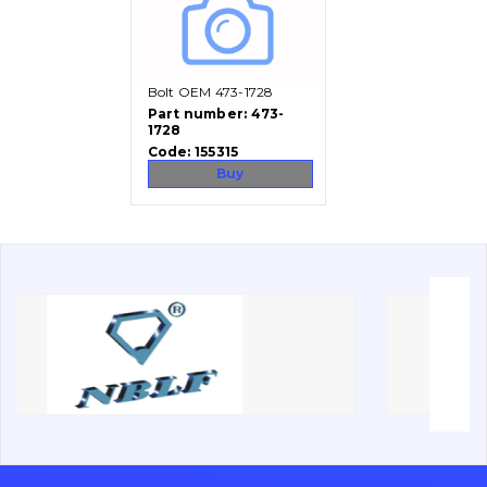
Vacancies
Bolt OEM 473-1728
Catalog
Part number:
473-
1728
Filters and lubricants
Code:
155315
Search
Buy
Undercarriage
Bolts, nuts and fixing elements
G.E.T
Cutting edges and blades
Bucket and adapters shrouds
написати
зателефонувати
листа
Buffers and pads