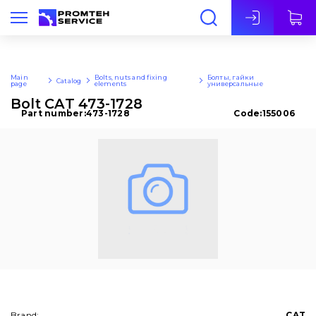
Eng
Main
Bolts, nuts and fixing
Болты, гайки
Catalog
page
elements
универсальные
Bolt CAT 473-1728
Part number:
473-1728
Code:
155006
Brand:
CAT