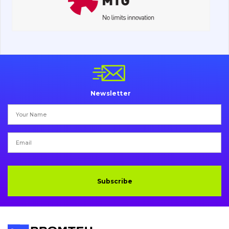
Undercarriage
Bolts, nuts and fixing elements
G.E.T
Cutting edges and blades
Newsletter
Bucket and adapters shrouds
написати
зателефонувати
листа
Buffers and pads
Pins and bushings
Engine
Subscribe
Hydraulics
Transmission