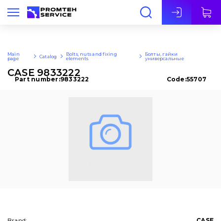
Eng
Main
Bolts, nuts and fixing
Болты, гайки
Catalog
page
elements
универсальные
CASE 9833222
Part number:
9833222
Code:
55707
Brand:
CASE