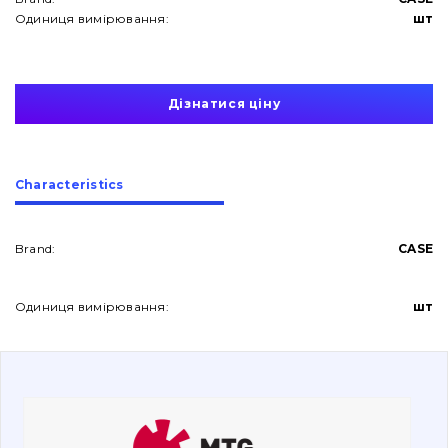
Одиниця вимірювання:
шт
Дізнатися ціну
About Us
Сharacteristics
Contacts
Brand:
CASE
Vacancies
Одиниця вимірювання:
шт
Catalog
Filters and lubricants
Search