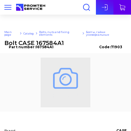
Eng
Main
Bolts, nuts and fixing
Болты, гайки
Catalog
page
elements
универсальные
Bolt CASE 167584A1
Part number:
167584A1
Code:
71903
Brand:
CASE