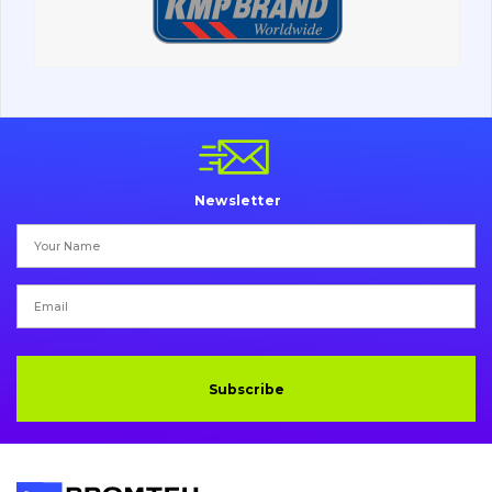
Undercarriage
Bolts, nuts and fixing elements
G.E.T
Cutting edges and blades
Newsletter
Bucket and adapters shrouds
написати
зателефонувати
листа
Buffers and pads
Pins and bushings
Engine
Subscribe
Hydraulics
Transmission