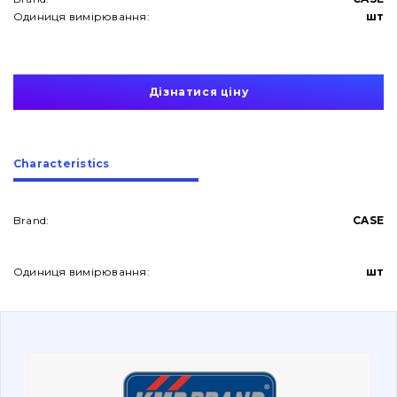
Одиниця вимірювання:
шт
Дізнатися ціну
About Us
Сharacteristics
Contacts
Brand:
CASE
Vacancies
Одиниця вимірювання:
шт
Catalog
Filters and lubricants
Search